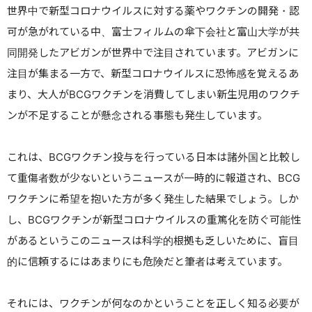
世界中で新型コロナウイルスに対する薬やワクチンの開発・認
可が急がれている中、富士フィルムの傘下会社と富山大学が共
同開発したアビガンが世界中で注目されています。アビガンに
注目が集まる一方で、新型コロナウイルスに恐怖感を覚えるあ
まり、大人が
BCG
ワクチンを消費してしまい新生児用のワクチ
ンが不足することが懸念される事態も発生しています。
これは、
BCG
ワクチン投与を行っている日本は諸外国と比較し
て重傷者数が少ないというニュースが一時的に報道され、BCG
ワクチンに希望を抱いた方が多く発生した結果でしょう。
しか
し、BCGワクチンが新型コロナウイルスの重篤化を防ぐ可能性
があるというこのニュースは科学的根拠も乏しいために、盲目
的に信頼するにはあまりにも危険だと筆者は考えています。
それには、ワクチンが何なのかということを正しく知る必要が