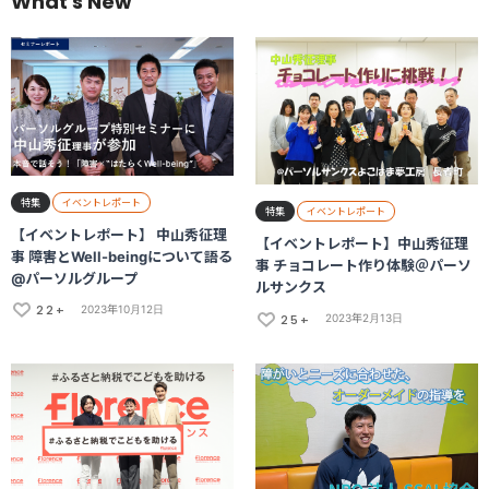
What's New
特集
イベントレポート
特集
イベントレポート
【イベントレポート】 中山秀征理
【イベントレポート】中山秀征理
事 障害とWell-beingについて語る
事 チョコレート作り体験＠パーソ
@パーソルグループ
ルサンクス
22+
2023年10月12日
25+
2023年2月13日