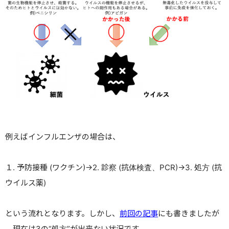
例えばインフルエンザの場合は、
１
.
予防接種
(
ワクチン
)
→
2.
診察
(
抗体検査、
PCR)
→
3.
処方
(
抗
ウイルス薬
)
という流れとなります。しかし、
前回の記事
にも書きましたが
、現在は
3
の“処方”が出来ない状況です。