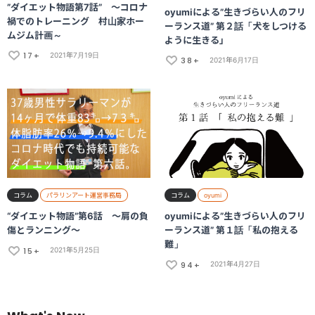
”ダイエット物語第7話” ～コロナ
oyumiによる”生きづらい人のフリ
禍でのトレーニング 村山家ホー
ーランス道” 第２話「犬をしつける
ムジム計画～
ように生きる」
17+
2021年7月19日
38+
2021年6月17日
コラム
パラリンアート運営事務局
コラム
oyumi
“ダイエット物語”第6話 ～肩の負
oyumiによる”生きづらい人のフリ
傷とランニング～
ーランス道” 第１話「私の抱える
難」
15+
2021年5月25日
94+
2021年4月27日