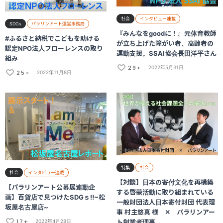
社会
インタビュー連載
SDGs
パラリンアート運営事務局
『みんなをgoodに！』元体育教師
#ふるさと納税でこどもを助ける
が立ち上げた障がい者、高齢者の
認定NPO法人フローレンスの取り
運動支援。SSAI協会長田洋平さん
組み
29+
2022年5月31日
25+
2022年11月8日
特集
社会
社会
インタビュー連載
【対談】日本の寄付文化を再構築
【パラリンアート公募展連動企
する啓蒙活動に取り組まれている
画】百貨店で見つけたSDGｓ‼~松
一般財団法人日本寄付財団 代表理
坂屋名古屋店~
事 村主悠真 様 ✕ パラリンアー
17+
ト創業者理事
2022年4月28日