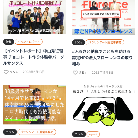
特集
イベントレポート
SDGs
パラリンアート運営事務局
【イベントレポート】中山秀征理
#ふるさと納税でこどもを助ける
事 チョコレート作り体験＠パーソ
認定NPO法人フローレンスの取り
ルサンクス
組み
25+
2023年2月13日
25+
2022年11月8日
コラム
パラリンアート運営事務局
コラム
oyumi