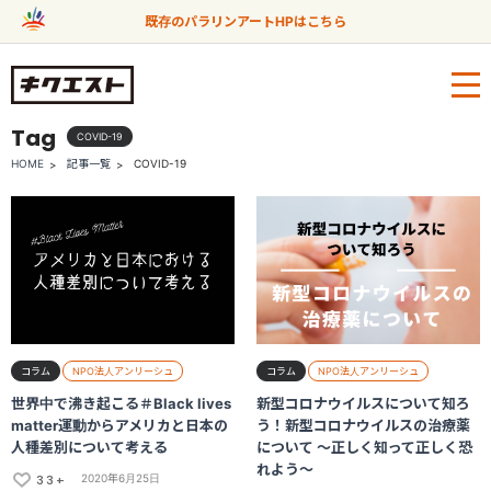
既存のパラリンアートHPはこちら
Tag
COVID-19
HOME
記事一覧
COVID-19
コラム
NPO法人アンリーシュ
コラム
NPO法人アンリーシュ
世界中で沸き起こる＃Black lives
新型コロナウイルスについて知ろ
matter運動からアメリカと日本の
う！新型コロナウイルスの治療薬
人種差別について考える
について 〜正しく知って正しく恐
れよう〜
33+
2020年6月25日