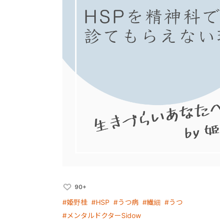
90+
#姫野桂
#HSP
#うつ病
#繊細
#うつ
#メンタルドクターSidow