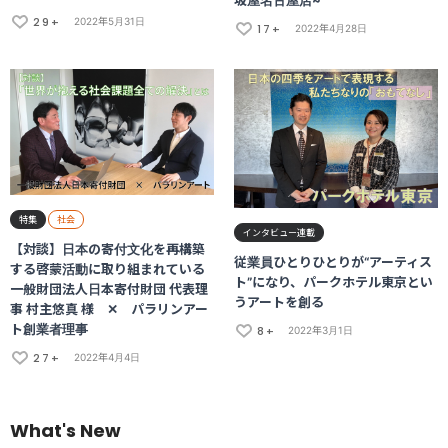
坂屋名古屋店~
29+
2022年5月31日
17+
2022年4月28日
特集
社会
インタビュー連載
【対談】日本の寄付文化を再構築
従業員ひとりひとりが“アーティス
する啓蒙活動に取り組まれている
ト”になり、パークホテル東京とい
一般財団法人日本寄付財団 代表理
うアートを創る
事 村主悠真 様 ✕ パラリンアー
ト創業者理事
8+
2022年3月1日
27+
2022年4月4日
What's New