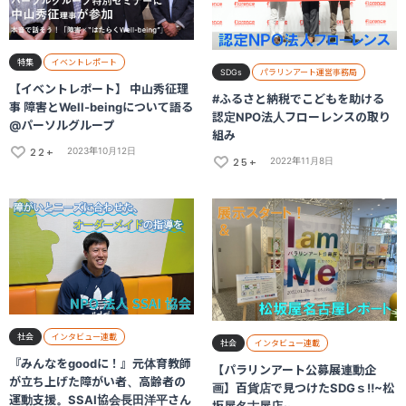
特集
イベントレポート
SDGs
パラリンアート運営事務局
【イベントレポート】 中山秀征理
#ふるさと納税でこどもを助ける
事 障害とWell-beingについて語る
認定NPO法人フローレンスの取り
@パーソルグループ
組み
22+
2023年10月12日
25+
2022年11月8日
社会
インタビュー連載
社会
インタビュー連載
『みんなをgoodに！』元体育教師
【パラリンアート公募展連動企
が立ち上げた障がい者、高齢者の
画】百貨店で見つけたSDGｓ‼~松
運動支援。SSAI協会長田洋平さん