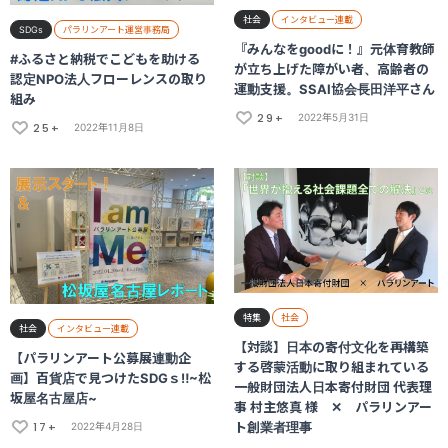
社会
インタビュー連載
SDGs
パラリンアート運営事務局
『みんなをgoodに！』元体育教師
#ふるさと納税でこどもを助ける
が立ち上げた障がい者、高齢者の
認定NPO法人フローレンスの取り
運動支援。SSAI協会長田洋平さん
組み
29+
2022年5月31日
25+
2022年11月8日
特集
社会
社会
インタビュー連載
【対談】日本の寄付文化を再構築
【パラリンアート公募展連動企
する啓蒙活動に取り組まれている
画】百貨店で見つけたSDGｓ‼~松
一般財団法人日本寄付財団 代表理
坂屋名古屋店~
事 村主悠真 様 ✕ パラリンアー
17+
ト創業者理事
2022年4月28日