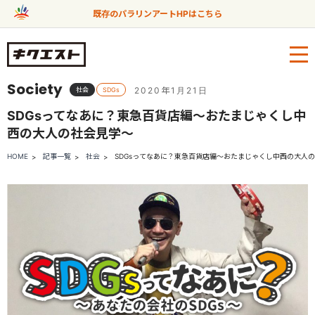
既存のパラリンアートHPはこちら
Society
2020年1月21日
社会
SDGs
SDGsってなあに？東急百貨店編～おたまじゃくし中
西の大人の社会見学～
HOME
記事一覧
社会
SDGsってなあに？東急百貨店編～おたまじゃくし中西の大人