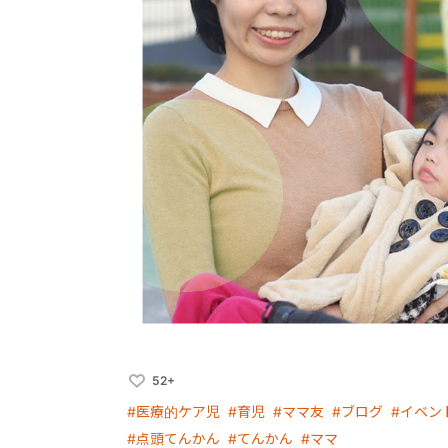
52+
#医療的ケア児
#育児
#ママ友
#ブログ
#イベン
#点頭てんかん
#てんかん
#ママ