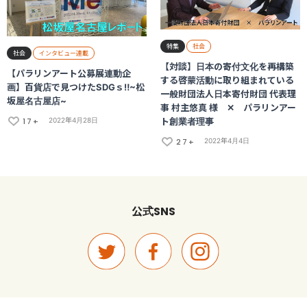
特集
社会
社会
インタビュー連載
【対談】日本の寄付文化を再構築
【パラリンアート公募展連動企
する啓蒙活動に取り組まれている
画】百貨店で見つけたSDGｓ‼~松
一般財団法人日本寄付財団 代表理
坂屋名古屋店~
事 村主悠真 様 ✕ パラリンアー
17+
ト創業者理事
2022年4月28日
27+
2022年4月4日
SNS
公式