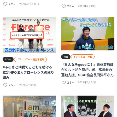
22+
2023年10月12日
25+
2023年2月13日
社会
インタビュー連載
SDGs
パラリンアート運営事務局
『みんなをgoodに！』元体育教師
#ふるさと納税でこどもを助ける
が立ち上げた障がい者、高齢者の
認定NPO法人フローレンスの取り
運動支援。SSAI協会長田洋平さん
組み
29+
2022年5月31日
25+
2022年11月8日