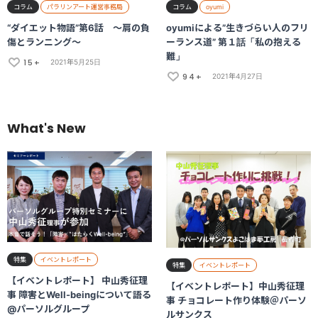
コラム
パラリンアート運営事務局
コラム
oyumi
“ダイエット物語”第6話 ～肩の負
oyumiによる”生きづらい人のフリ
傷とランニング～
ーランス道” 第１話「私の抱える
難」
15+
2021年5月25日
94+
2021年4月27日
What's New
特集
イベントレポート
特集
イベントレポート
【イベントレポート】 中山秀征理
【イベントレポート】中山秀征理
事 障害とWell-beingについて語る
事 チョコレート作り体験＠パーソ
@パーソルグループ
ルサンクス