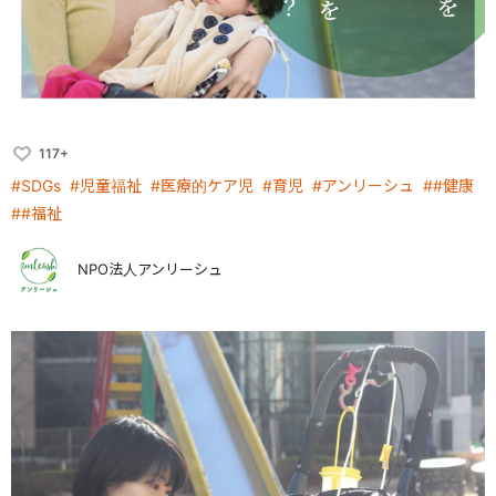
117+
#SDGs
#児童福祉
#医療的ケア児
#育児
#アンリーシュ
##健康
##福祉
NPO法人アンリーシュ