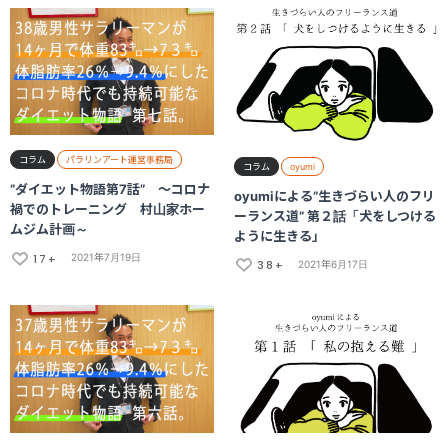
コラム
パラリンアート運営事務局
コラム
oyumi
”ダイエット物語第7話” ～コロナ
oyumiによる”生きづらい人のフリ
禍でのトレーニング 村山家ホー
ーランス道” 第２話「犬をしつける
ムジム計画～
ように生きる」
17+
2021年7月19日
38+
2021年6月17日