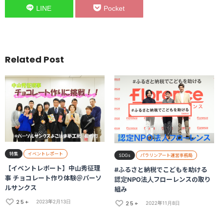
LINE
Pocket
Related Post
特集
イベントレポート
SDGs
パラリンアート運営事務局
【イベントレポート】中山秀征理
#ふるさと納税でこどもを助ける
事 チョコレート作り体験＠パーソ
認定NPO法人フローレンスの取り
ルサンクス
組み
25+
2023年2月13日
25+
2022年11月8日