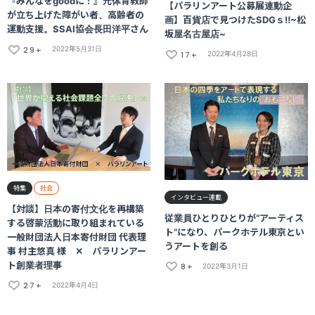
『みんなをgoodに！』元体育教師
【パラリンアート公募展連動企
が立ち上げた障がい者、高齢者の
画】百貨店で見つけたSDGｓ‼~松
運動支援。SSAI協会長田洋平さん
坂屋名古屋店~
29+
2022年5月31日
17+
2022年4月28日
特集
社会
インタビュー連載
【対談】日本の寄付文化を再構築
従業員ひとりひとりが“アーティス
する啓蒙活動に取り組まれている
ト”になり、パークホテル東京とい
一般財団法人日本寄付財団 代表理
うアートを創る
事 村主悠真 様 ✕ パラリンアー
ト創業者理事
8+
2022年3月1日
27+
2022年4月4日