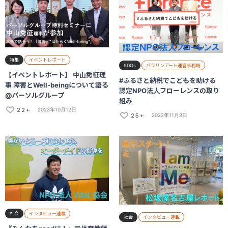
特集
イベントレポート
SDGs
パラリンアート運営事務局
【イベントレポート】 中山秀征理
#ふるさと納税でこどもを助ける
事 障害とWell-beingについて語る
認定NPO法人フローレンスの取り
@パーソルグループ
組み
22+
2023年10月12日
25+
2022年11月8日
社会
インタビュー連載
社会
インタビュー連載