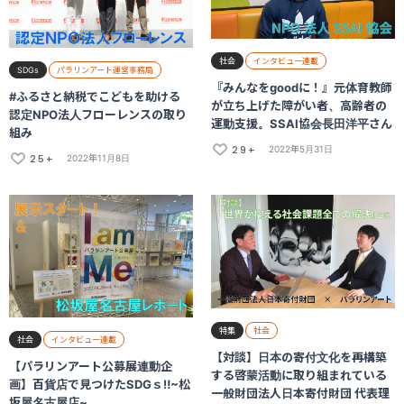
社会
インタビュー連載
SDGs
パラリンアート運営事務局
『みんなをgoodに！』元体育教師
#ふるさと納税でこどもを助ける
が立ち上げた障がい者、高齢者の
認定NPO法人フローレンスの取り
運動支援。SSAI協会長田洋平さん
組み
29+
2022年5月31日
25+
2022年11月8日
特集
社会
社会
インタビュー連載
【対談】日本の寄付文化を再構築
【パラリンアート公募展連動企
する啓蒙活動に取り組まれている
画】百貨店で見つけたSDGｓ‼~松
一般財団法人日本寄付財団 代表理
坂屋名古屋店~