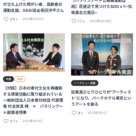
【パラリンアート公募展連動企
が立ち上げた障がい者、高齢者の
画】百貨店で見つけたSDGｓ‼~松
運動支援。SSAI協会長田洋平さん
坂屋名古屋店~
29+
2022年5月31日
17+
2022年4月28日
特集
社会
インタビュー連載
【対談】日本の寄付文化を再構築
従業員ひとりひとりが“アーティス
する啓蒙活動に取り組まれている
ト”になり、パークホテル東京とい
一般財団法人日本寄付財団 代表理
うアートを創る
事 村主悠真 様 ✕ パラリンアー
ト創業者理事
8+
2022年3月1日
27+
2022年4月4日