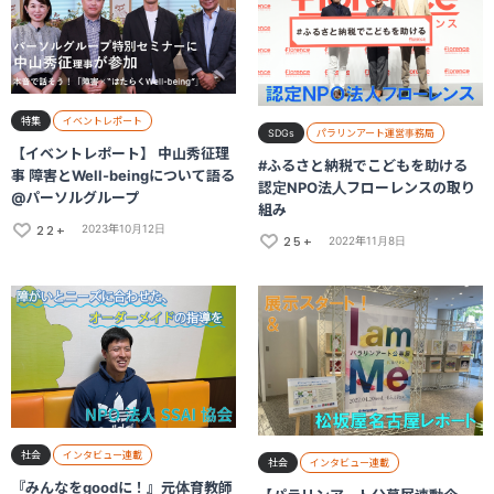
特集
イベントレポート
SDGs
パラリンアート運営事務局
【イベントレポート】 中山秀征理
#ふるさと納税でこどもを助ける
事 障害とWell-beingについて語る
認定NPO法人フローレンスの取り
@パーソルグループ
組み
22+
2023年10月12日
25+
2022年11月8日
社会
インタビュー連載
社会
インタビュー連載
『みんなをgoodに！』元体育教師