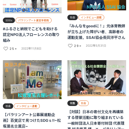
社会
インタビュー連載
SDGs
パラリンアート運営事務局
『みんなをgoodに！』元体育教師
#ふるさと納税でこどもを助ける
が立ち上げた障がい者、高齢者の
認定NPO法人フローレンスの取り
運動支援。SSAI協会長田洋平さん
組み
29+
2022年5月31日
25+
2022年11月8日
特集
社会
社会
インタビュー連載
【対談】日本の寄付文化を再構築
【パラリンアート公募展連動企
する啓蒙活動に取り組まれている
画】百貨店で見つけたSDGｓ‼~松
一般財団法人日本寄付財団 代表理
坂屋名古屋店~