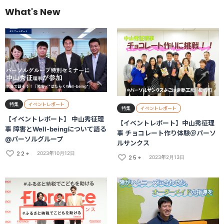
What's New
特集
イベントレポート
特集
イベントレポート
【イベントレポート】 中山秀征理
【イベントレポート】中山秀征理
事 障害とWell-beingについて語る
事 チョコレート作り体験＠パーソ
@パーソルグループ
ルサンクス
22+
2023年10月12日
25+
2023年2月13日