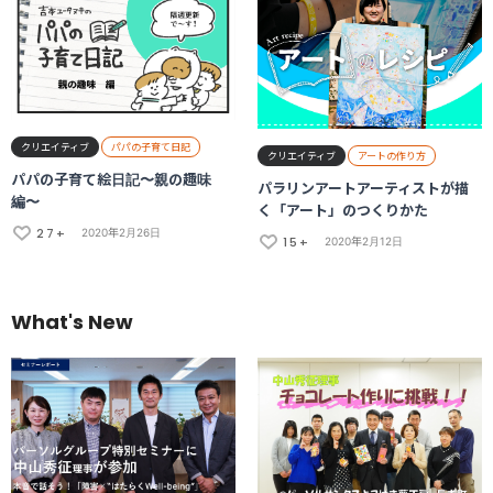
クリエイティブ
パパの子育て日記
クリエイティブ
アートの作り方
パパの子育て絵日記〜親の趣味
パラリンアートアーティストが描
編〜
く「アート」のつくりかた
27+
2020年2月26日
15+
2020年2月12日
What's New