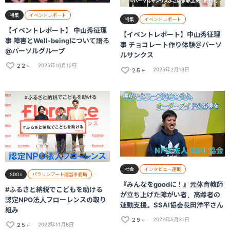
特集
イベントレポート
特集
イベントレポート
【イベントレポート】 中山秀征理
【イベントレポート】中山秀征理
事 障害とWell-beingについて語る
事 チョコレート作り体験＠パーソ
@パーソルグループ
ルサンクス
22+
2023年10月12日
25+
2023年2月13日
社会
インタビュー連載
SDGs
パラリンアート運営事務局
『みんなをgoodに！』元体育教師
#ふるさと納税でこどもを助ける
が立ち上げた障がい者、高齢者の
認定NPO法人フローレンスの取り
運動支援。SSAI協会長田洋平さん
組み
29+
2022年5月31日
25+
2022年11月8日