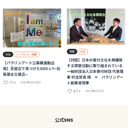
特集
社会
社会
インタビュー連載
【対談】日本の寄付文化を再構築
【パラリンアート公募展連動企
する啓蒙活動に取り組まれている
画】百貨店で見つけたSDGｓ‼~松
一般財団法人日本寄付財団 代表理
坂屋名古屋店~
事 村主悠真 様 ✕ パラリンアー
17+
ト創業者理事
2022年4月28日
27+
2022年4月4日
SNS
公式