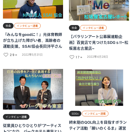
社会
インタビュー連載
社会
インタビュー連載
『みんなをgoodに！』元体育教師
【パラリンアート公募展連動企
が立ち上げた障がい者、高齢者の
画】百貨店で見つけたSDGｓ‼~松
運動支援。SSAI協会長田洋平さん
坂屋名古屋店~
29+
2022年5月31日
17+
2022年4月28日
SDGs
インタビュー連載
インタビュー連載
終末期のQOL向上を目指すボラン
従業員ひとりひとりが“アーティス
ティア活動「願いのくるま」運営
ト”になり、パークホテル東京とい