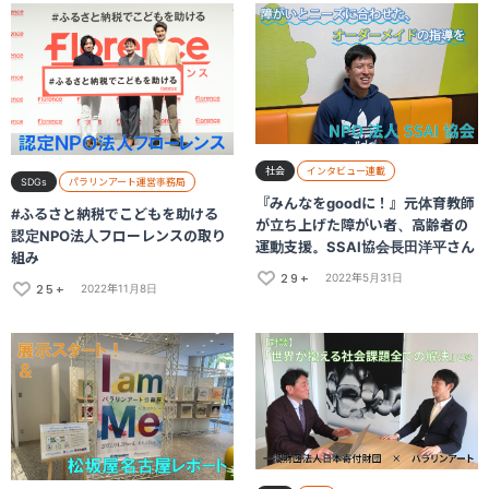
社会
インタビュー連載
SDGs
パラリンアート運営事務局
『みんなをgoodに！』元体育教師
#ふるさと納税でこどもを助ける
が立ち上げた障がい者、高齢者の
認定NPO法人フローレンスの取り
運動支援。SSAI協会長田洋平さん
組み
29+
2022年5月31日
25+
2022年11月8日