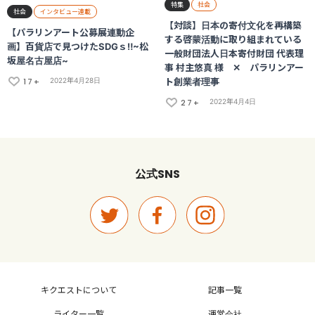
特集
社会
社会
インタビュー連載
【対談】日本の寄付文化を再構築
【パラリンアート公募展連動企
する啓蒙活動に取り組まれている
画】百貨店で見つけたSDGｓ‼~松
一般財団法人日本寄付財団 代表理
坂屋名古屋店~
事 村主悠真 様 ✕ パラリンアー
17+
ト創業者理事
2022年4月28日
27+
2022年4月4日
SNS
公式
キクエストについて
記事一覧
ライター一覧
運営会社