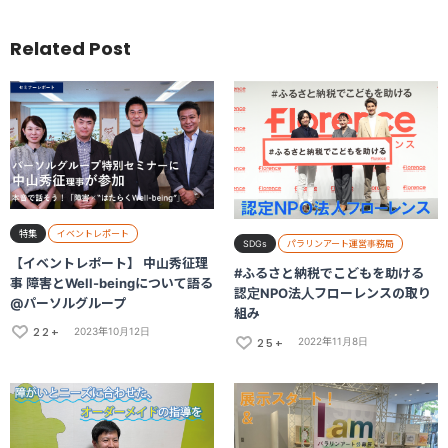
Related Post
特集
イベントレポート
SDGs
パラリンアート運営事務局
【イベントレポート】 中山秀征理
#ふるさと納税でこどもを助ける
事 障害とWell-beingについて語る
認定NPO法人フローレンスの取り
@パーソルグループ
組み
22+
2023年10月12日
25+
2022年11月8日