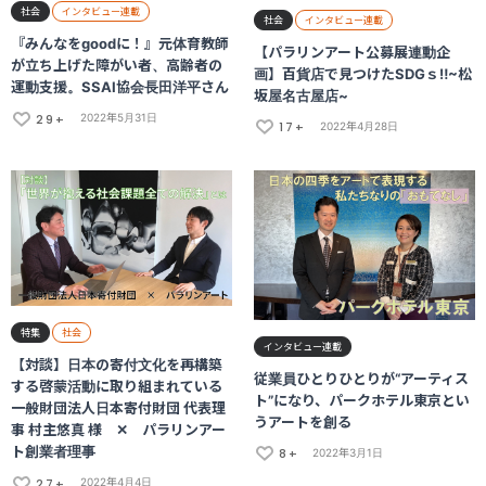
社会
インタビュー連載
社会
インタビュー連載
『みんなをgoodに！』元体育教師
【パラリンアート公募展連動企
が立ち上げた障がい者、高齢者の
画】百貨店で見つけたSDGｓ‼~松
運動支援。SSAI協会長田洋平さん
坂屋名古屋店~
29+
2022年5月31日
17+
2022年4月28日
特集
社会
インタビュー連載
【対談】日本の寄付文化を再構築
従業員ひとりひとりが“アーティス
する啓蒙活動に取り組まれている
ト”になり、パークホテル東京とい
一般財団法人日本寄付財団 代表理
うアートを創る
事 村主悠真 様 ✕ パラリンアー
ト創業者理事
8+
2022年3月1日
27+
2022年4月4日