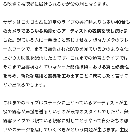
る映像を視聴者に届けられるかが命の綱となります。
サザンはこの日の為に通常のライブの興行時よりも多い
40台も
のカメラであらゆる角度からアーティストの表情を映し続けま
した。
観ている人に一発撮りと感じさせない様なカメラのフレ
ームワークで、まるで編集されたDVDを見ているかのような仕
上がりの映像を配信したのです。これまでの通常のライブでは
そこまで重要視されていなかった
配信技術における質と必要性
を高め、新たな雇用と需要を生み出すことに成功した
と言うこ
とが出来るでしょう。
これまでのライブはステージに上がっているアーティストが主
役で観客が声援を送るというのが既存のスタイルでしたが、無
観客ライブでは観ている観客に対してどうやって自分たちの想
いやステージを届けていくべきかという問題が生じます。
主役