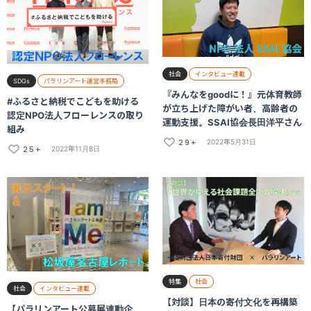
社会
インタビュー連載
SDGs
パラリンアート運営事務局
『みんなをgoodに！』元体育教師
#ふるさと納税でこどもを助ける
が立ち上げた障がい者、高齢者の
認定NPO法人フローレンスの取り
運動支援。SSAI協会長田洋平さん
組み
29+
2022年5月31日
25+
2022年11月8日
特集
社会
社会
インタビュー連載
【対談】日本の寄付文化を再構築
【パラリンアート公募展連動企