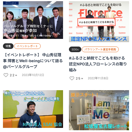
特集
イベントレポート
SDGs
パラリンアート運営事務局
【イベントレポート】 中山秀征理
#ふるさと納税でこどもを助ける
事 障害とWell-beingについて語る
認定NPO法人フローレンスの取り
@パーソルグループ
組み
22+
2023年10月12日
25+
2022年11月8日