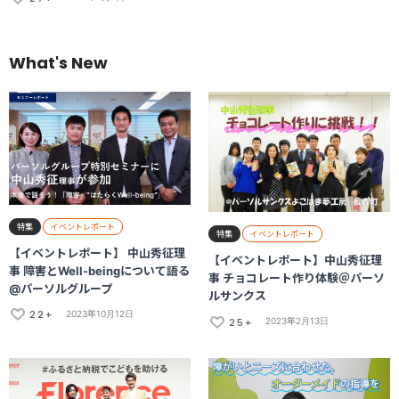
What's New
特集
イベントレポート
特集
イベントレポート
【イベントレポート】 中山秀征理
【イベントレポート】中山秀征理
事 障害とWell-beingについて語る
事 チョコレート作り体験＠パーソ
@パーソルグループ
ルサンクス
22+
2023年10月12日
25+
2023年2月13日