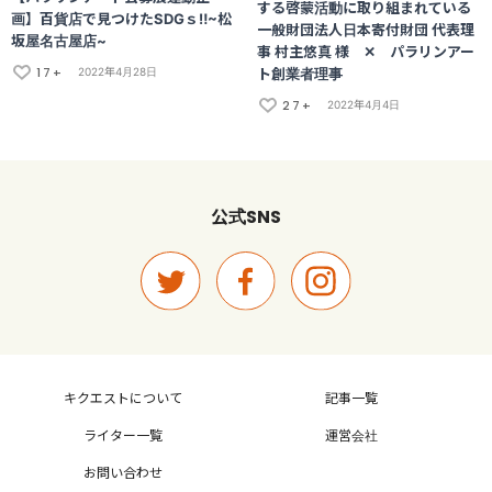
する啓蒙活動に取り組まれている
画】百貨店で見つけたSDGｓ‼~松
一般財団法人日本寄付財団 代表理
坂屋名古屋店~
事 村主悠真 様 ✕ パラリンアー
17+
ト創業者理事
2022年4月28日
27+
2022年4月4日
SNS
公式
キクエストについて
記事一覧
ライター一覧
運営会社
お問い合わせ