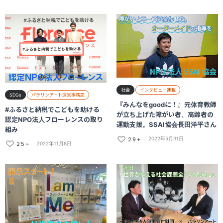
社会
インタビュー連載
SDGs
パラリンアート運営事務局
『みんなをgoodに！』元体育教師
#ふるさと納税でこどもを助ける
が立ち上げた障がい者、高齢者の
認定NPO法人フローレンスの取り
運動支援。SSAI協会長田洋平さん
組み
29+
2022年5月31日
25+
2022年11月8日