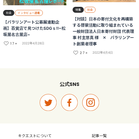
特集
社会
社会
インタビュー連載
【対談】日本の寄付文化を再構築
【パラリンアート公募展連動企
する啓蒙活動に取り組まれている
画】百貨店で見つけたSDGｓ‼~松
一般財団法人日本寄付財団 代表理
坂屋名古屋店~
事 村主悠真 様 ✕ パラリンアー
17+
ト創業者理事
2022年4月28日
27+
2022年4月4日
SNS
公式
キクエストについて
記事一覧