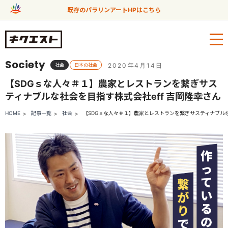
既存のパラリンアートHPはこちら
Society
2020年4月14日
社会
日本の社会
【SDGｓな人々＃１】農家とレストランを繋ぎサス
ティナブルな社会を目指す株式会社eff 吉岡隆幸さん
HOME
記事一覧
社会
【SDGｓな人々＃１】農家とレストランを繋ぎサスティナブルな