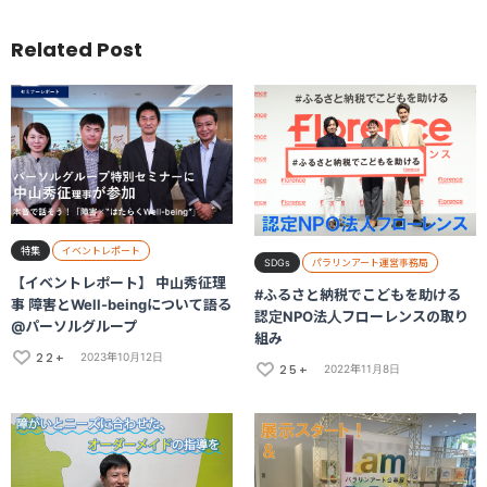
Related Post
特集
イベントレポート
SDGs
パラリンアート運営事務局
【イベントレポート】 中山秀征理
#ふるさと納税でこどもを助ける
事 障害とWell-beingについて語る
認定NPO法人フローレンスの取り
@パーソルグループ
組み
22+
2023年10月12日
25+
2022年11月8日