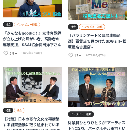
社会
インタビュー連載
社会
インタビュー連載
『みんなをgoodに！』元体育教師
【パラリンアート公募展連動企
が立ち上げた障がい者、高齢者の
画】百貨店で見つけたSDGｓ‼~松
運動支援。SSAI協会長田洋平さん
坂屋名古屋店~
29+
2022年5月31日
17+
2022年4月28日
特集
社会
インタビュー連載
【対談】日本の寄付文化を再構築
従業員ひとりひとりが“アーティス
する啓蒙活動に取り組まれている
ト”になり、パークホテル東京とい