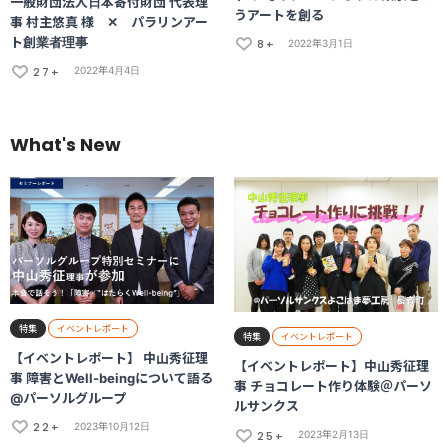
一般財団法人日本寄付財団 代表理
うアートを創る
事 村主悠真 様 ✕ パラリンアー
ト創業者理事
8+
2022年3月1日
27+
2022年4月4日
What's New
特集
イベントレポート
特集
イベントレポート
【イベントレポート】 中山秀征理
【イベントレポート】中山秀征理
事 障害とWell-beingについて語る
事 チョコレート作り体験＠パーソ
@パーソルグループ
ルサンクス
22+
2023年10月12日
25+
2023年2月13日