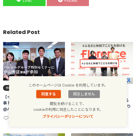
LINE
Pocket
Related Post
このホームページは Cookie を利用しています。
特集
イベントレポート
SDGs
パラリンアート運営事務局
同意する
同意しません
【イベントレポート】 中山秀征理
#ふるさと納税でこどもを助ける
事 障害とWell-beingについて語る
閲覧を続けることで、
認定NPO法人フローレンスの取り
@パーソルグループ
cookieの利用に同意したことになります。
組み
プライバシーポリシーについて
22+
2023年10月12日
25+
2022年11月8日