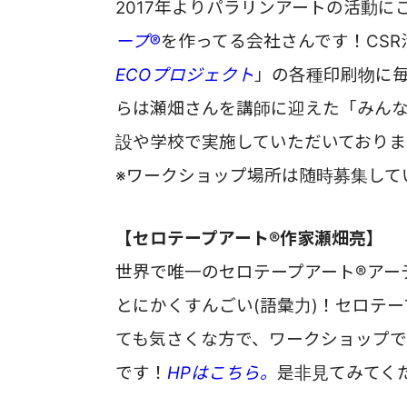
2017年よりパラリンアートの活動
ープ®
を作ってる会社さんです！
CS
ECOプロジェクト
」の各種印刷物に
らは瀬畑さんを講師に迎えた「みんな
設や学校で実施していただいておりま
※ワークショップ場所は随時募集して
【セロテープアート®作家瀬畑亮】
世界で唯一のセロテープアート®アー
とにかくすんごい(
語彙力)
！
セロテー
ても気さくな方で、ワークショップ
です！
HPはこちら。
是非見てみてく