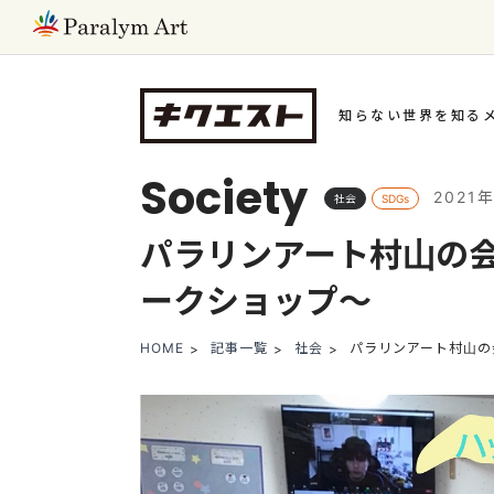
知らない世界を知る
Society
2021
社会
SDGs
パラリンアート村山の
ークショップ～
HOME
記事一覧
社会
パラリンアート村山の