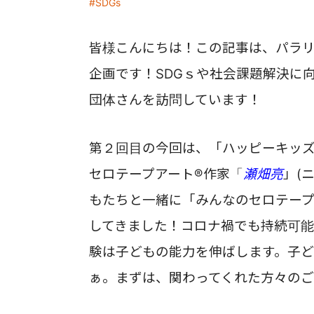
#SDGs
皆様こんにちは！
この記事は、パラ
企画です！
SDGｓや社会課題解決に
団体さんを訪問しています！
第２回目の今回は、「ハッピーキッ
セロテープアート®作家「
瀬畑亮
」(
もたちと一緒に
「みんなのセロテープ
してきました！
コロナ禍でも持続可能
験は子どもの能力を伸ばします。子
ぁ。
まずは、関わってくれた方々の