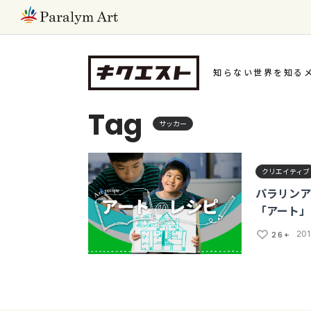
知らない世界を知る
Tag
サッカー
クリエイティブ
パラリンア
「アート」
20
26+