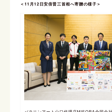
＜11月12日安倍晋三首相へ寄贈の様子＞
パラリンアート山口代理店MISORA合同会