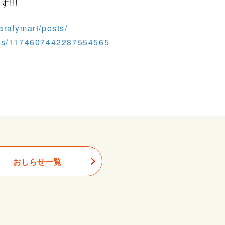
!!!
ralymart/posts/
tatus/1174607442287554565
おしらせ一覧