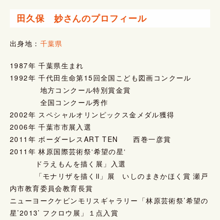
田久保 妙さんのプロフィール
出身地：
千葉県
1987年 千葉県生まれ
1992年 千代田生命第15回全国こども図画コンクール
地方コンクール特別賞金賞
全国コンクール秀作
2002年 スペシャルオリンピックス金メダル獲得
2006年 千葉市市展入選
2011年 ボーダーレスART TEN 西巻一彦賞
2011年 林原国際芸術祭‘希望の星‘
ドラえもんを描く展」入選
「モナリザを描くⅡ」展 いしのまきかほく賞 瀬戸
内市教育委員会教育長賞
ニューヨークケビンモリスギャラリー「林原芸術祭’希望の
星’2013’ フクロウ展」１点入賞