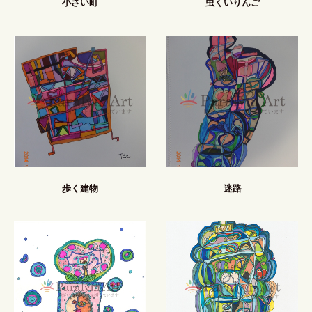
小さい町
虫くいりんご
歩く建物
迷路