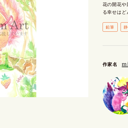
花の開花や
る幸せはど
鉛筆
m
作家名