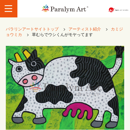
パラリンアートサイトトップ
>
アーティスト紹介
>
カミジ
ョウミカ
>
草むらでウシくんがモヤってます