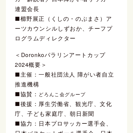
連盟会長
■櫛野展正（くしの・のぶまさ）ア
ーツカウンシルしずおか、チーフプ
ログラムディレクター
＜Doronkoパラリンアートカップ
2024概要＞
■主催：一般社団法人 障がい者自立
推進機構
■協賛：
どろんこ会グループ
■後援：厚生労働省、観光庁、文化
庁、子ども家庭庁、朝日新聞
■協力：日本プロサッカー選手会、
日本バスケットボール選手会、日本