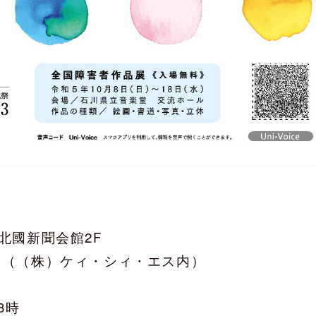
 北國新聞会館2F
局（（株）ケィ・シィ・エス内）
8時