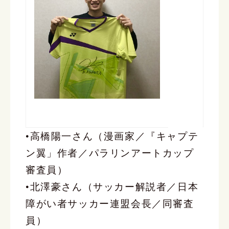
•高橋陽一さん（漫画家／『キャプテ
ン翼」作者／パラリンアートカップ
審査員）
•北澤豪さん（サッカー解説者／日本
障がい者サッカー連盟会長／同審査
員）