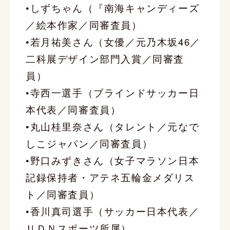
•しずちゃん（『南海キャンディーズ
／絵本作家／同審査員）
•若月祐美さん（女優／元乃木坂46／
二科展デザイン部門入賞／同審査
員）
•寺西一選手（ブラインドサッカー日
本代表／同審査員）
•丸山桂里奈さん（タレント／元なで
しこジャパン／同審査員）
•野口みずきさん（女子マラソン日本
記録保持者・アテネ五輪金メダリス
ト／同審査員）
•香川真司選手（サッカー日本代表／
ＵＤＮスポーツ所属）